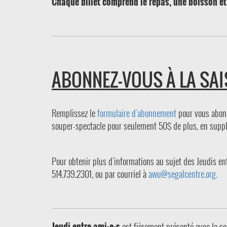
Chaque billet comprend le repas, une boisson et 
ABONNEZ-VOUS À LA SAI
Remplissez le
formulaire d'abonnement
pour vous abon
souper-spectacle pour seulement 50$ de plus, en supplé
Pour obtenir plus d'informations au sujet des Jeudis en
514.739.2301, ou par courriel à
awu@segalcentre.org.
Jeudi entre ami·e·s
est fièrement présenté avec le so