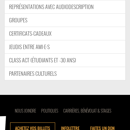
REPRÉSENTATIONS AVEC AUDIODESCRIPTION
GROUPES
CERTIFICATS-CADEAUX
JEUDIS ENTRE AMI·E·S
CLASS ACT (ÉTUDIANTS ET -30 ANS)
PARTENAIRES CULTURELS
NOUS JOINDRE
POLITIQUES
CARRIÈRES, BÉNÉVOLAT & STAGES
ACHETEZ VOS BILLETS
INFOLETTRE
FAITES UN DON