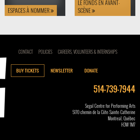
LE FONDS EN AVANT-
ESPACES À NOMMER
SCÈNE
CONTACT
POLICIES
CAREERS, VOLUNTEERS & INTERNSHIPS
BUY TICKETS
NEWSLETTER
DONATE
514-739-7944
Segal Centre for Performing Arts
5170 chemin de la Côte-Sainte-Catherine
Montreal, Québec
H3W 1M7