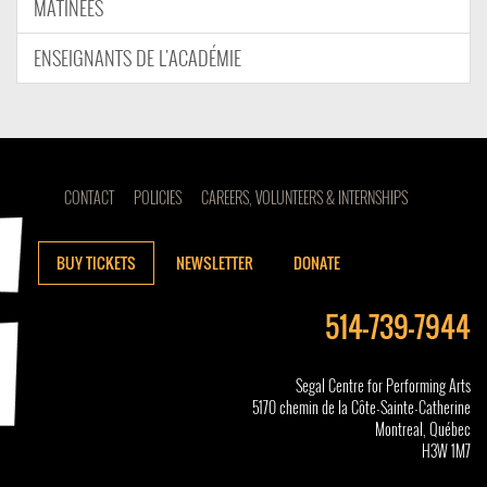
MATINÉES
ENSEIGNANTS DE L'ACADÉMIE
CONTACT
POLICIES
CAREERS, VOLUNTEERS & INTERNSHIPS
BUY TICKETS
NEWSLETTER
DONATE
514-739-7944
Segal Centre for Performing Arts
5170 chemin de la Côte-Sainte-Catherine
Montreal, Québec
H3W 1M7