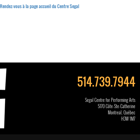
Rendez-vous à la page accueil du Centre Segal
514.
739.79
44
Segal Centre for Performing Arts
5170 Côte-Ste-Catherine
Montreal, Québec
H3W 1M7